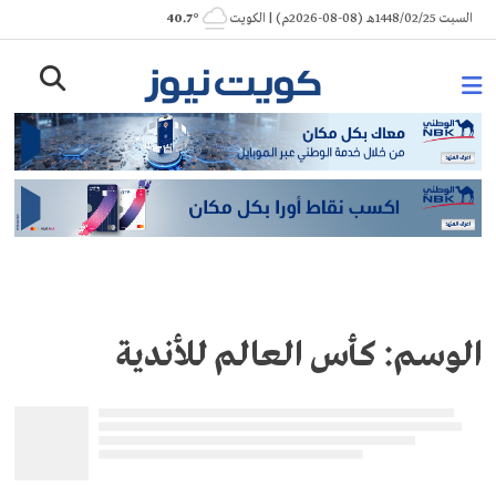
Ski
السبت 1448/02/25هـ (08-08-2026م) | الكويت
° 40.7
t
conten
الوسم:
كأس العالم للأندية