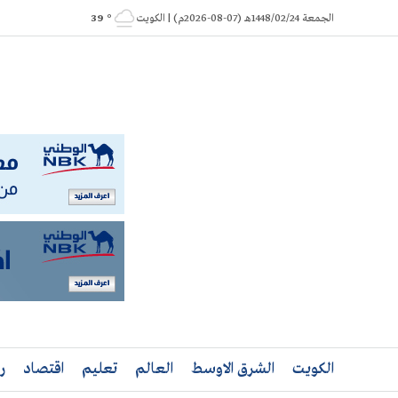
Ski
الجمعة 1448/02/24هـ (07-08-2026م) | الكويت
° 39
t
conten
الكويت
الشرق الاوسط
العالم
تعليم
اقتصاد
ر