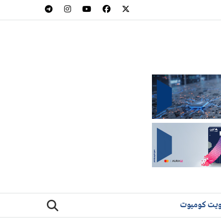
يت كوميوت