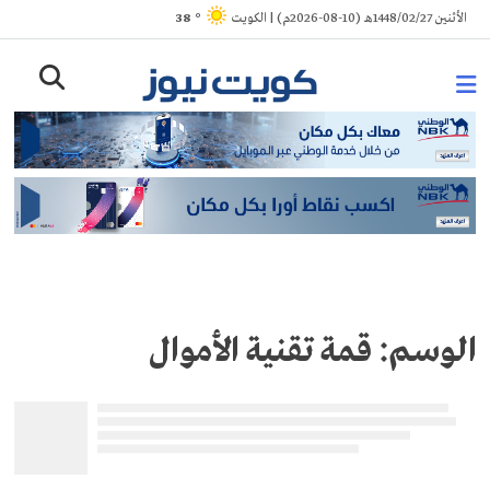
Ski
الأثنين 1448/02/27هـ (10-08-2026م) | الكويت
° 38
t
conten
الوسم:
قمة تقنية الأموال