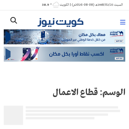
Ski
السبت 1448/02/25هـ (08-08-2026م) | الكويت
° 38.9
t
conten
الوسم:
قطاع الاعمال