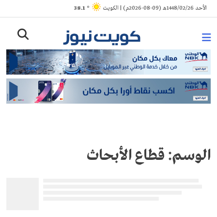
Ski
الأحد 1448/02/26هـ (09-08-2026م) | الكويت
° 38.1
t
conten
الوسم:
قطاع الأبحاث