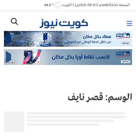
Ski
الجمعة 1448/02/24هـ (07-08-2026م) | الكويت
° 44.5
t
conten
الوسم:
قصر نايف