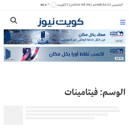
Ski
الخميس 1448/02/23هـ (06-08-2026م) | الكويت
° 44.3
t
conten
الوسم:
فيتامينات