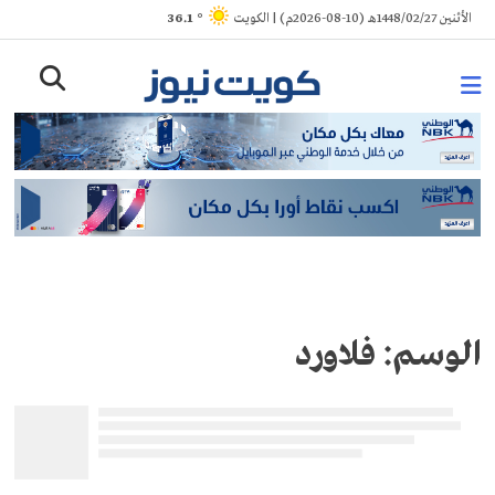
Ski
الأثنين 1448/02/27هـ (10-08-2026م) | الكويت
° 36.1
t
conten
الوسم:
فلاورد