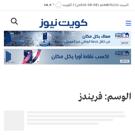
Ski
السبت 1448/02/25هـ (08-08-2026م) | الكويت
° 38.9
t
conten
الوسم:
فريندز