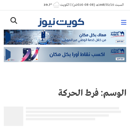
Ski
السبت 1448/02/25هـ (08-08-2026م) | الكويت
° 39.7
t
conten
الوسم:
فرط الحركة