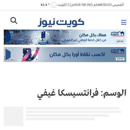
Ski
الخميس 1448/02/23هـ (06-08-2026م) | الكويت
° 43.4
t
conten
الوسم:
فرانتسيسكا غيفي