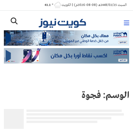
Ski
السبت 1448/02/25هـ (08-08-2026م) | الكويت
° 41.1
t
conten
الوسم:
فجوة