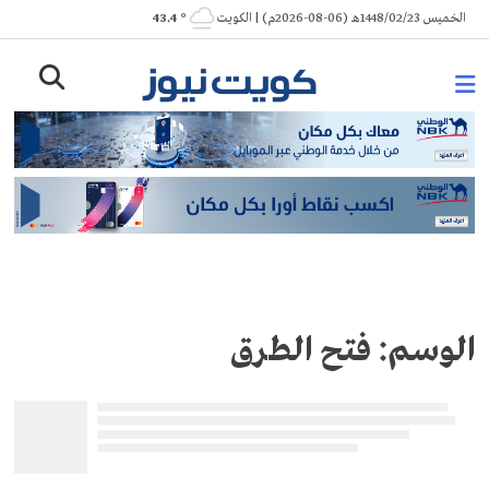
Ski
الخميس 1448/02/23هـ (06-08-2026م) | الكويت
° 43.4
t
conten
الوسم:
فتح الطرق