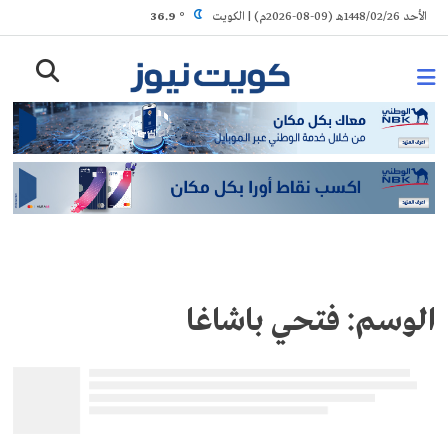
Ski
الأحد 1448/02/26هـ (09-08-2026م) | الكويت
° 36.9
t
conten
الوسم:
فتحي باشاغا