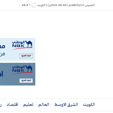
Ski
الخميس 1448/02/23هـ (06-08-2026م) | الكويت
° 39.5
t
conten
الكويت
الشرق الاوسط
العالم
تعليم
اقتصاد
ر