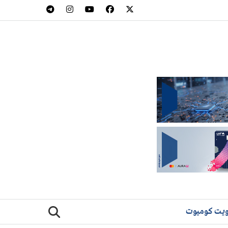
يت كوميوت