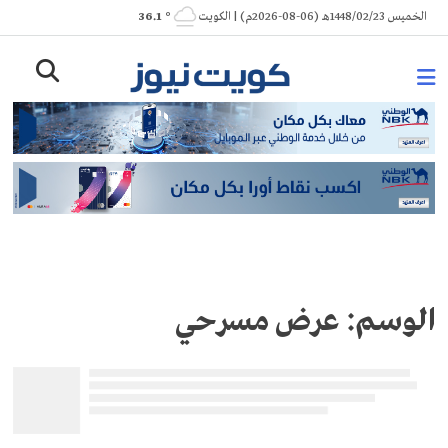
Ski
الخميس 1448/02/23هـ (06-08-2026م) | الكويت
° 36.1
t
conten
الوسم:
عرض مسرحي