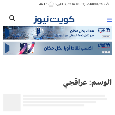
Ski
الأحد 1448/02/26هـ (09-08-2026م) | الكويت
° 40.1
t
conten
الوسم:
عراقجي