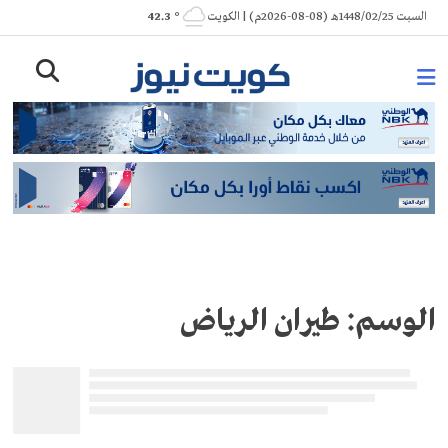
Ski
السبت 1448/02/25هـ (08-08-2026م) | الكويت
° 42.3
t
conten
الوسم:
طيران الرياض