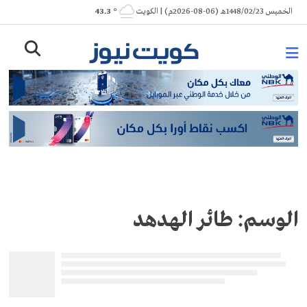
Ski
الخميس 1448/02/23هـ (06-08-2026م) | الكويت
° 43.3
t
conten
الوسم:
طائر الهدهد