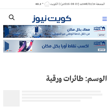
Ski
الجمعة 1448/02/24هـ (07-08-2026م) | الكويت
° 40.2
t
conten
الوسم:
طائرات ورقية