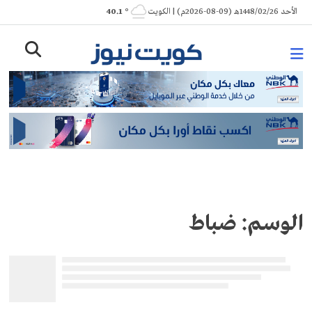
Ski
الأحد 1448/02/26هـ (09-08-2026م) | الكويت
° 40.1
t
conten
الوسم:
ضباط