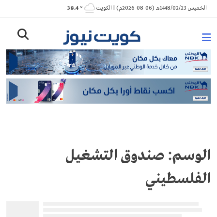
Ski
الخميس 1448/02/23هـ (06-08-2026م) | الكويت
° 38.4
t
conten
الوسم:
صندوق التشغيل
الفلسطيني