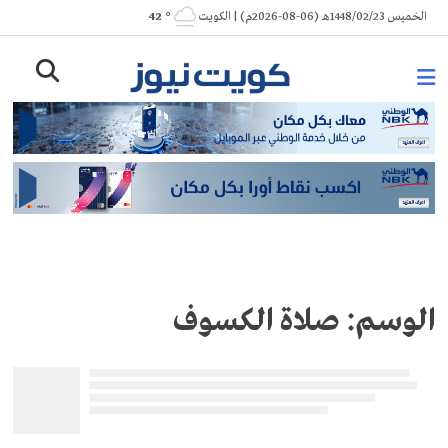
Ski
الخميس 1448/02/23هـ (06-08-2026م) | الكويت
° 42
t
conten
الوسم:
صلاة الكسوف