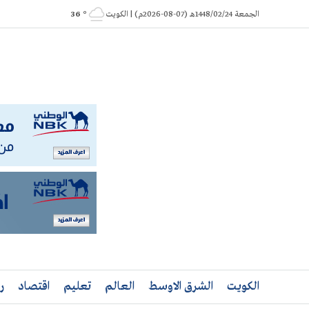
Ski
الجمعة 1448/02/24هـ (07-08-2026م) | الكويت
° 36
t
conten
الكويت
الشرق الاوسط
العالم
تعليم
اقتصاد
ر