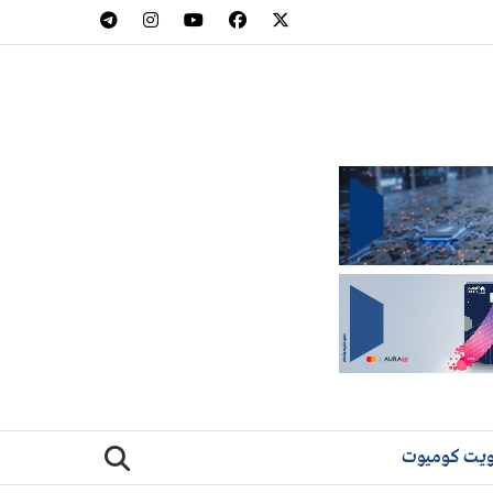
يت كوميوت