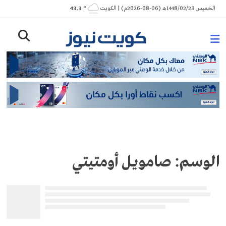
Ski
الخميس 1448/02/23هـ (06-08-2026م) | الكويت
° 43.3
t
conten
الوسم:
صامويل أومتيتي