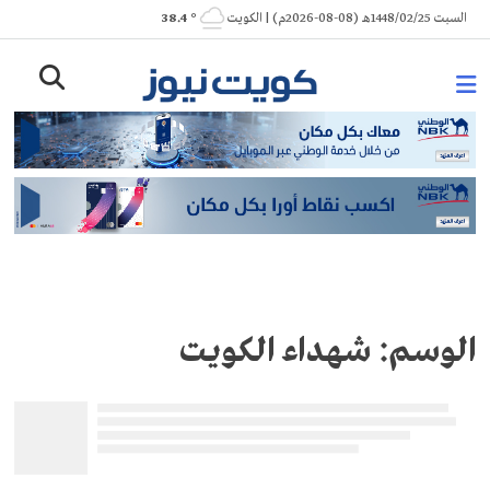
Ski
السبت 1448/02/25هـ (08-08-2026م) | الكويت
° 38.4
t
conten
الوسم:
شهداء الكويت