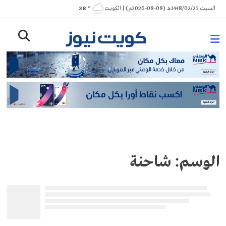
Ski
السبت 1448/02/25هـ (08-08-2026م) | الكويت
° 38
t
conten
الوسم:
شاحنة