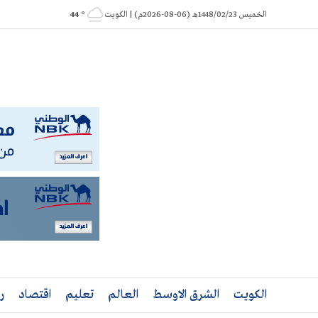
Ski
الخميس 1448/02/23هـ (06-08-2026م) | الكويت
° 44
t
conten
الكويت
الشرق الاوسط
العالم
تعليم
اقتصاد
ر