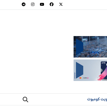
يت كوميوت