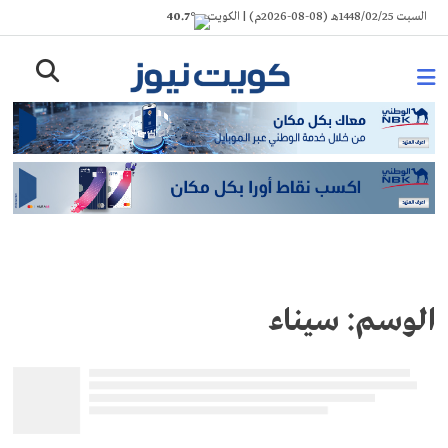
Ski
السبت 1448/02/25هـ (08-08-2026م) | الكويت
° 40.7
t
conten
الوسم:
سيناء