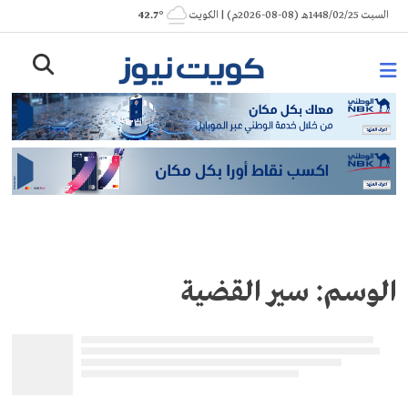
Ski
السبت 1448/02/25هـ (08-08-2026م) | الكويت
° 42.7
t
conten
الوسم:
سير القضية