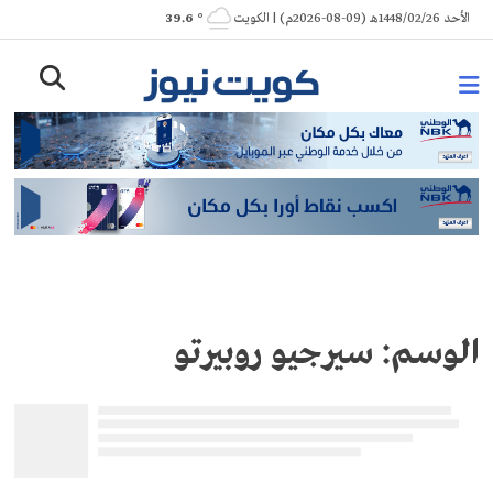
Ski
الأحد 1448/02/26هـ (09-08-2026م) | الكويت
° 39.6
t
conten
الوسم:
سيرجيو روبيرتو