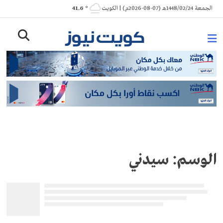
Ski
الجمعة 1448/02/24هـ (07-08-2026م) | الكويت
° 41.6
t
conten
الوسم:
سيدني