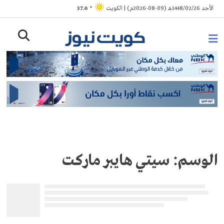
Ski
الأحد 1448/02/26هـ (09-08-2026م) | الكويت
° 37.6
t
conten
الوسم:
سيتي هايبر ماركت