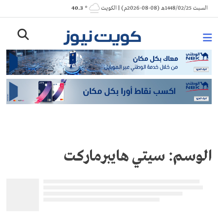
Ski
السبت 1448/02/25هـ (08-08-2026م) | الكويت
° 40.3
t
conten
الوسم:
سيتي هايبرماركت