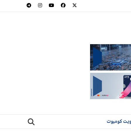
يت كوميوت