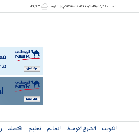
Ski
السبت 1448/02/25هـ (08-08-2026م) | الكويت
° 42.3
t
conten
الكويت
الشرق الاوسط
العالم
تعليم
اقتصاد
ر