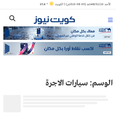
Ski
الأحد 1448/02/26هـ (09-08-2026م) | الكويت
° 37.6
t
conten
الوسم:
سيارات الاجرة