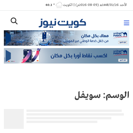
Ski
الأحد 1448/02/26هـ (09-08-2026م) | الكويت
° 40.1
t
conten
الوسم:
سويفل