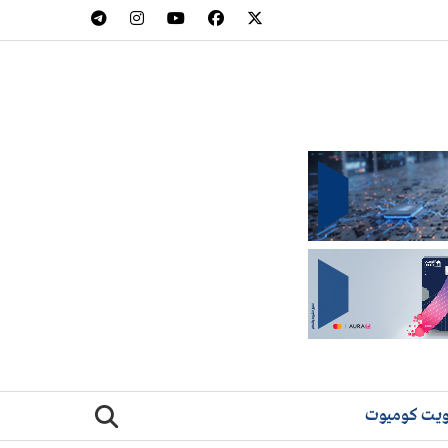
يت كوميوت