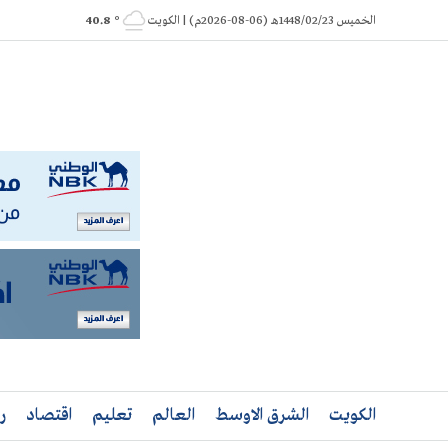
Ski
الخميس 1448/02/23هـ (06-08-2026م) | الكويت
° 40.8
t
conten
الكويت
الشرق الاوسط
العالم
تعليم
اقتصاد
ر