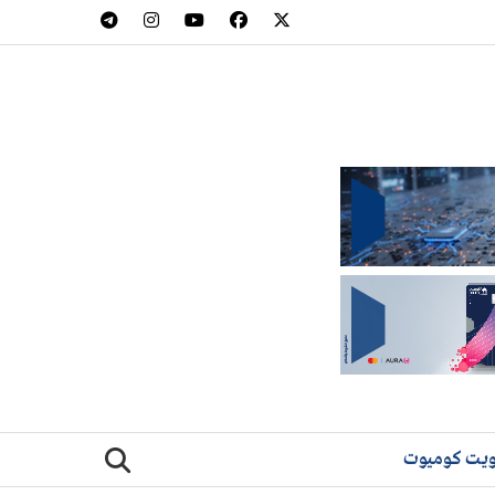
يت كوميوت