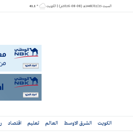
Ski
السبت 1448/02/25هـ (08-08-2026م) | الكويت
° 41.1
t
conten
الكويت
الشرق الاوسط
العالم
تعليم
اقتصاد
ر