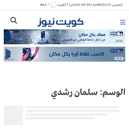
Ski
الخميس 1448/02/23هـ (06-08-2026م) | الكويت
° 40.1
t
conten
الوسم:
سلمان رشدي