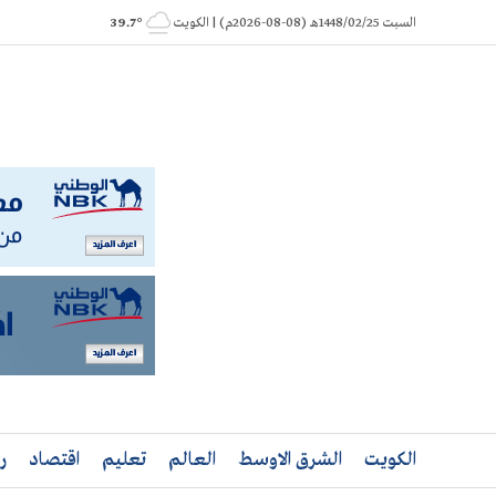
Ski
السبت 1448/02/25هـ (08-08-2026م) | الكويت
° 39.7
t
conten
الكويت
الشرق الاوسط
العالم
تعليم
اقتصاد
ر