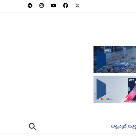
يت كوميوت