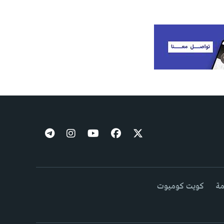
مة
كويت كوميوت