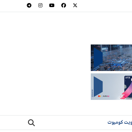
يت كوميوت