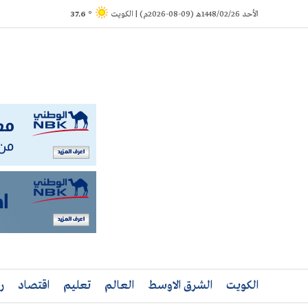
Ski
الأحد 1448/02/26هـ (09-08-2026م) | الكويت
° 37.6
t
conten
الكويت
الشرق الاوسط
العالم
تعليم
اقتصاد
ر