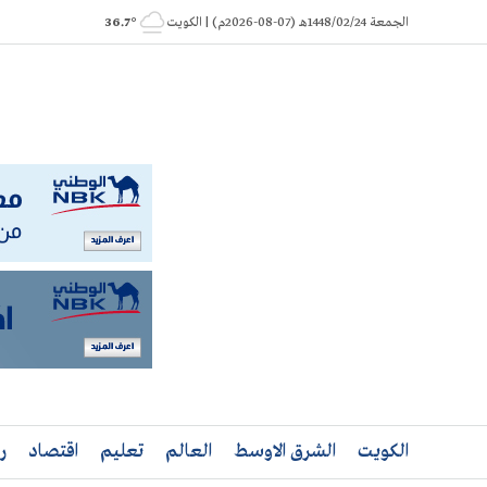
Ski
الجمعة 1448/02/24هـ (07-08-2026م) | الكويت
° 36.7
t
conten
الكويت
الشرق الاوسط
العالم
تعليم
اقتصاد
ر