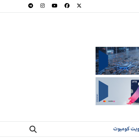
يت كوميوت