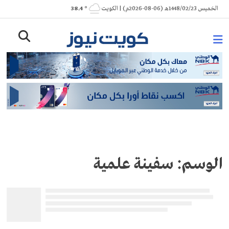
Ski
الخميس 1448/02/23هـ (06-08-2026م) | الكويت
° 38.4
t
conten
الوسم:
سفينة علمية