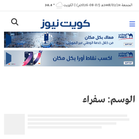
Ski
الجمعة 1448/02/24هـ (07-08-2026م) | الكويت
° 36.4
t
conten
الوسم:
سفراء