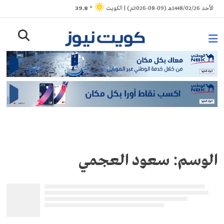
Ski
الأحد 1448/02/26هـ (09-08-2026م) | الكويت
° 39.8
t
conten
الوسم:
سعود العجمي