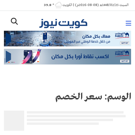
Ski
السبت 1448/02/25هـ (08-08-2026م) | الكويت
° 39.8
t
conten
الوسم:
سعر الخصم