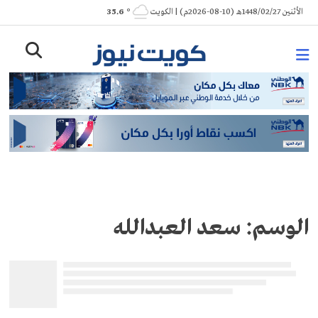
Ski
الأثنين 1448/02/27هـ (10-08-2026م) | الكويت
° 35.6
t
conten
الوسم:
سعد العبدالله