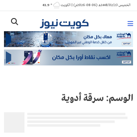
Ski
الخميس 1448/02/23هـ (06-08-2026م) | الكويت
° 41.9
t
conten
الوسم:
سرقة أدوية