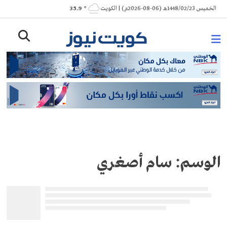
Ski
الخميس 1448/02/23هـ (06-08-2026م) | الكويت
° 35.9
t
conten
الوسم:
سام أصغري